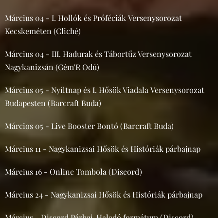
Március 04 - I. Hollók és Próféciák Versenysorozat
Kecskeméten (Cliché)
Március 04 - III. Hadurak és Tábortűz Versenysorozat
Nagykanizsán (Gém'R Odú)
Március 05 - Nyíltnap és I. Hősök Viadala Versenysorozat
Budapesten (Barcraft Buda)
Márcios 05 - Live Booster Bontó (Barcraft Buda)
Március 11 - Nagykanizsai Hősök és Históriák párbajnap
Március 16 - Online Tombola (Discord)
Március 24 - Nagykanizsai Hősök és Históriák párbajnap
Március - Discord Párbaj, Haladó formátum (Discord)