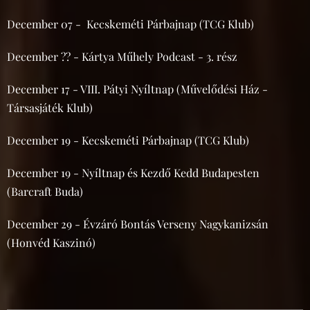
December 07 - Kecskeméti Párbajnap (TCG Klub)
December ?? - Kártya Műhely Podcast - 3. rész
December 17 - VIII. Pátyi Nyíltnap (Művelődési Ház -
Társasjáték Klub)
December 19 - Kecskeméti Párbajnap (TCG Klub)
December 19 - Nyíltnap és Kezdő Kedd Budapesten
(Barcraft Buda)
December 29 - Évzáró Bontás Verseny Nagykanizsán
(Honvéd Kaszinó)