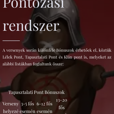
Pontozási
rendszer
A versenyek során különféle Bónuszok érhetőek el, köztük
Lélek Pont, Tapasztalati Pont és Klán pont is, melyeket az
alábbi listákban foglaltunk össze:
Tapasztalati Pont Bónuszok
13-20
Verseny
3-5 fős
6-12 fős
fős
helyezé
esemén
esemén