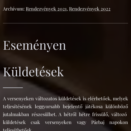
Archívum:
Rendezvények 2021
,
Rendezvények 2022
Eseményen
Küldetések
A versenyeken változatos küldetések is elérhetőek, melyek
teljesítésének leggyorsabb bejelentő játékosa különböző
jutalmakban részesülhet. A hétről hétre frissülő, változó
küldetések csak versenyeken vagy Párbaj napokon
teljesíthetőek.