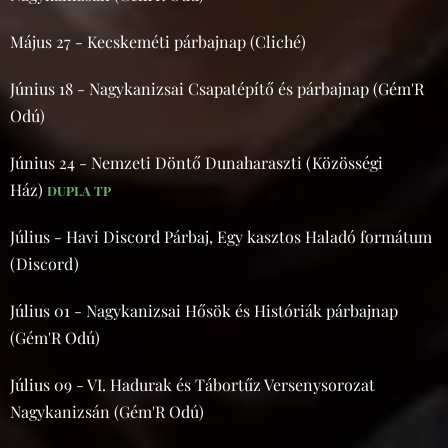
Május 27 - Kecskeméti párbajnap (Cliché)
Június 18 - Nagykanizsai Csapatépítő és párbajnap (Gém'R
Odú)
Június 24 - Nemzeti Döntő Dunaharaszti (Közösségi
Ház)
DUPLA TP
Július - Havi Discord Párbaj, Egy kasztos Haladó formátum
(Discord)
Július 01 - Nagykanizsai Hősök és Históriák párbajnap
(Gém'R Odú)
Július 09 - VI. Hadurak és Tábortűz Versenysorozat
Nagykanizsán (Gém'R Odú)