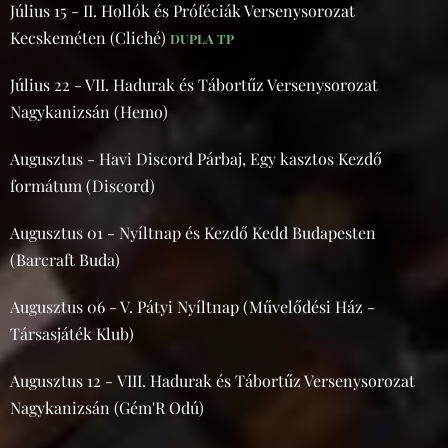
Július 15 - II. Hollók és Próféciák Versenysorozat
Kecskeméten (Cliché)
DUPLA TP
Július 22 - VII. Hadurak és Tábortűz Versenysorozat
Nagykanizsán (Hemo)
Augusztus - Havi Discord Párbaj, Egy kasztos Kezdő
formátum (Discord)
Augusztus 01 - Nyíltnap és Kezdő Kedd Budapesten
(Barcraft Buda)
Augusztus 06 - V. Pátyi Nyíltnap (Művelődési Ház -
Társasjáték Klub)
Augusztus 12 - VIII. Hadurak és Tábortűz Versenysorozat
Nagykanizsán (Gém'R Odú)