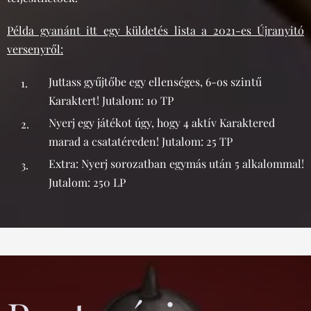
Példa gyanánt itt egy küldetés lista a 2021-es Újranyitó
versenyről:
Juttass gyűjtőbe egy ellenséges, 6-os szintű
Karaktert! Jutalom: 10 TP
Nyerj egy játékot úgy, hogy 4 aktív Karaktered
marad a csatatéreden! Jutalom: 25 TP
Extra: Nyerj sorozatban egymás után 5 alkalommal!
Jutalom: 250 LP