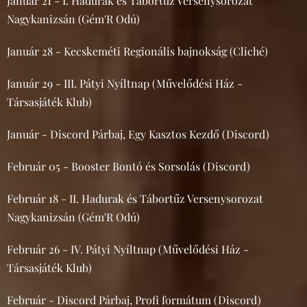
Január 21 - I. Hadurak és Tábortűz Versenysorozat
Nagykanizsán (Gém'R Odú)
Január 28 - Kecskeméti Regionális bajnokság (Cliché)
Január 29 - III. Pátyi Nyíltnap (Művelődési Ház -
Társasjáték Klub)
Január - Discord Párbaj, Egy Kasztos Kezdő (Discord)
Február 05 - Booster Bontó és Sorsolás (Discord)
Február 18 - II. Hadurak és Tábortűz Versenysorozat
Nagykanizsán (Gém'R Odú)
Február 26 - IV. Pátyi Nyíltnap (Művelődési Ház -
Társasjáték Klub)
Február - Discord Párbaj, Profi formátum (Discord)