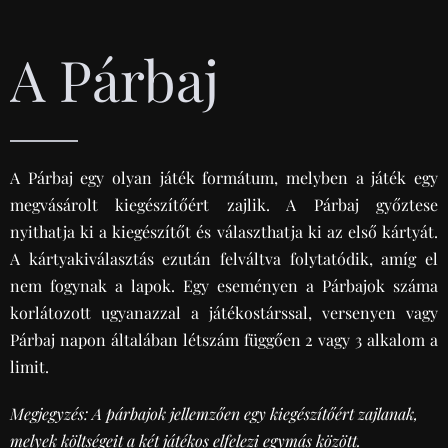
A Párbaj
A Párbaj egy olyan játék formátum, melyben a játék egy
megvásárolt kiegészítőért zajlik. A Párbaj győztese
nyithatja ki a kiegészítőt és választhatja ki az első kártyát.
A kártyakiválasztás ezután felváltva folytatódik, amíg el
nem fogynak a lapok. Egy eseményen a Párbajok száma
korlátozott ugyanazzal a játékostárssal, versenyen vagy
Párbaj napon általában létszám függően 2 vagy 3 alkalom a
limit.
Megjegyzés: A párbajok jellemzően egy kiegészítőért zajlanak,
melyek költségeit a két játékos elfelezi egymás között.