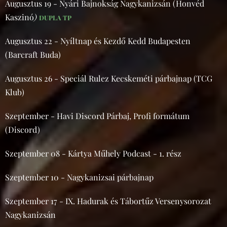
Augusztus 19 - Nyári Bajnokság Nagykanizsán (Honvéd
Kaszinó
)
DUPLA TP
Augusztus 22 - Nyíltnap és Kezdő Kedd Budapesten
(Barcraft Buda)
Augusztus 26 - Speciál Rulez Kecskeméti párbajnap (TCG
Klub)
Szeptember - Havi Discord Párbaj, Profi formátum
(Discord)
Szeptember 08 - Kártya Műhely Podcast - 1. rész
Szeptember 10 - Nagykanizsai párbajnap
Szeptember 17 - IX. Hadurak és Tábortűz Versenysorozat
Nagykanizsán