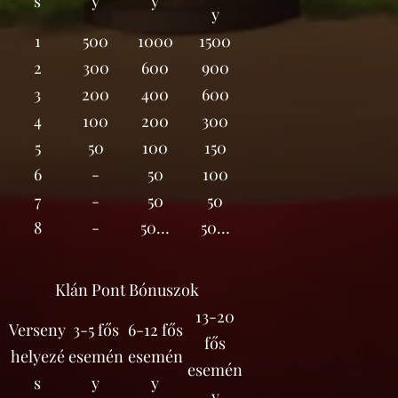
s
y
y
y
1
500
1000
1500
2
300
600
900
3
200
400
600
4
100
200
300
5
50
100
150
6
-
50
100
7
-
50
50
8
-
50…
50…
Klán Pont Bónuszok
13-20
Verseny
3-5 fős
6-12 fős
fős
helyezé
esemén
esemén
esemén
s
y
y
y