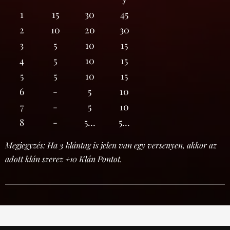
1
15
30
45
2
10
20
30
3
5
10
15
4
5
10
15
5
5
10
15
6
-
5
10
7
-
5
10
8
-
5…
5…
Megjegyzés: Ha 3 klántag is jelen van egy versenyen, akkor az
adott klán szerez +10 Klán Pontot.