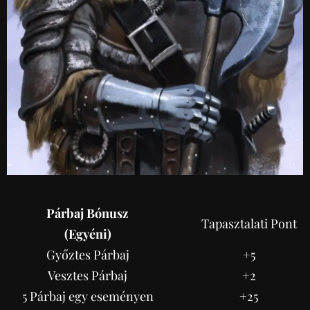
Párbaj Bónusz
Tapasztalati Pont
(Egyéni)
Győztes Párbaj
+5
Vesztes Párbaj
+2
5 Párbaj egy eseményen
+25