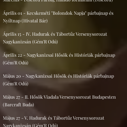
Április 01 - Kecskeméti "Bolondok Napja" párbajnap és
Nyíltnap (Hivatal Bár)
Április 15 - IV. Hadurak és Tábortűz Versenysorozat
Nagykanizsán (Gém'R Odú)
Április 22 - Nagykanizsai Hősök és Históriák párbajnap
(Gém'R Odú)
Május 20 - Nagykanizsai Hősök és Históriák párbajnap
(Gém'R Odú)
Május 27 - II. Hősök Viadala Versenysorozat Budapesten
(Barcraft Buda)
Május 27 - V. Hadurak és Tábortűz Versenysorozat
Nagykanizsán (Gém'R Odú)