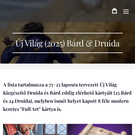
Új Világ (2025) Bárd & Druida
A lista tartalmazza a 75+25 laposra tervezett Új Világ
Kiegészítő Druida és Bárd eddig elérhető kártyáit (25 Bárd
és 24 Druida), melyben ismét helyet kapott 8 féle modern
keretes "Full Art" kártya is.