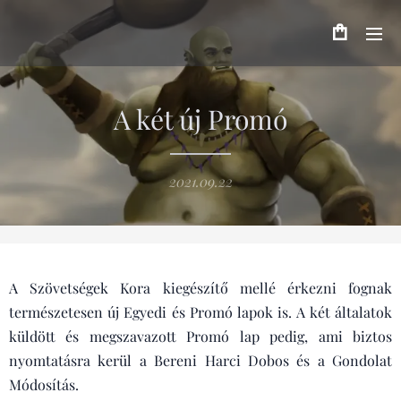
A két új Promó
2021.09.22
A Szövetségek Kora kiegészítő mellé érkezni fognak
természetesen új Egyedi és Promó lapok is. A két általatok
küldött és megszavazott Promó lap pedig, ami biztos
nyomtatásra kerül a Bereni Harci Dobos és a Gondolat
Módosítás.