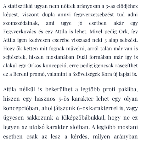
A statisztikái ugyan nem nőttek arányosan a 3-as elődjéhez
képest, viszont dupla annyi fegyverzetsebzést tud adni
szomszédainak, ami ugye jó esetben akár egy
Fegyverkovács és egy Attila is lehet. Mivel pedig Ork, így
Attila igen kedvesen cserébe visszaad neki 3 alap sebzést.
Hogy ők ketten mit fognak művelni, arról talán már van is
sejtésetek, hiszen mostanában Duál formában már így is
alakul egy Orkos koncepció, erre pedig igencsak rásegíthet
ez a Bereni promó, valamint a Szövetségek Kora új lapjai is.
Attila nélkül is bekerülhet a legtöbb profi pakliba,
hiszen egy hasznos 5-ös karakter lehet egy olyan
koncepcióban, ahol játszunk 6-os karakterrel is, vagy
ügyesen sakkozunk a Kiképzőbábukkal, hogy ne ez
legyen az utolsó karakter slotban. A legtöbb mostani
esetben csak az lesz a kérdés, milyen arányban