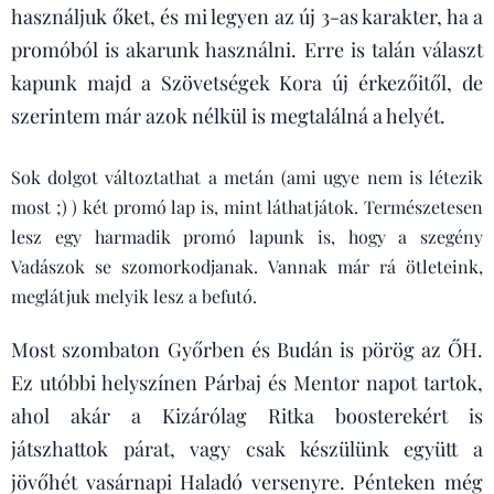
használjuk őket, és mi legyen az új 3-as karakter, ha a
promóból is akarunk használni. Erre is talán választ
kapunk majd a Szövetségek Kora új érkezőitől, de
szerintem már azok nélkül is megtalálná a helyét.
Sok dolgot változtathat a metán (ami ugye nem is létezik
most ;) ) két promó lap is, mint láthatjátok. Természetesen
lesz egy harmadik promó lapunk is, hogy a szegény
Vadászok se szomorkodjanak. Vannak már rá ötleteink,
meglátjuk melyik lesz a befutó.
Most szombaton Győrben és Budán is pörög az ŐH.
Ez utóbbi helyszínen Párbaj és Mentor napot tartok,
ahol akár a Kizárólag Ritka boosterekért is
játszhattok párat, vagy csak készülünk együtt a
jövőhét vasárnapi Haladó versenyre. Pénteken még