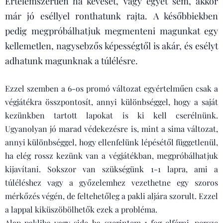
Értelemszerűen ha keveset, vagy egyet sem, akkor
már jó eséllyel ronthatunk rajta.
A későbbiekben
pedig megpróbálhatjuk megmenteni magunkat egy
kellemetlen, nagysebzős képességtől is akár, és esélyt
adhatunk magunknak a túlélésre.
Ezzel szemben a 6-os promó változat egyértelműen csak a
végjátékra összpontosít, annyi különbséggel, hogy a saját
kezünkben tartott lapokat is ki kell cserélnünk.
Ugyanolyan jó marad védekezésre is, mint a sima változat,
annyi különbséggel, hogy ellenfelünk lépésétől függetlenül,
ha elég rossz kezünk van a végjátékban, megpróbálhatjuk
kijavítani. Sokszor van szükségünk 1-1 lapra, ami a
túléléshez vagy a győzelemhez vezethetne egy szoros
mérkőzés végén, de feltehetőleg a pakli aljára szorult. Ezzel
a lappal kiküszöbölhetők ezek a probléma.
Alap pakliba vagy side-ba szerintem 1 fog elférni, persze