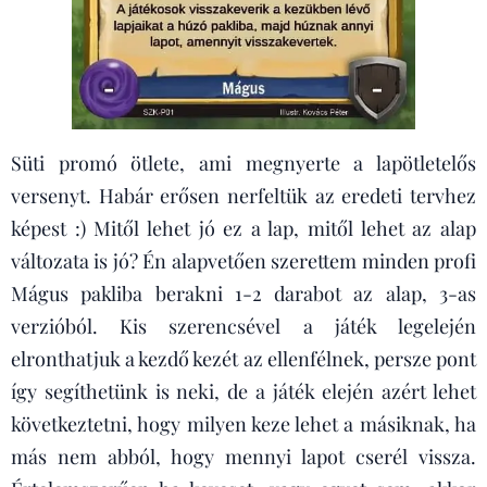
Süti promó ötlete, ami megnyerte a lapötletelős
versenyt. Habár erősen nerfeltük az eredeti tervhez
képest :) Mitől lehet jó ez a lap, mitől lehet az alap
változata is jó? Én alapvetően szerettem minden profi
Mágus pakliba berakni 1-2 darabot az alap, 3-as
verzióból. Kis szerencsével a játék legelején
elronthatjuk a kezdő kezét az ellenfélnek, persze pont
így segíthetünk is neki, de a játék elején azért lehet
következtetni, hogy milyen keze lehet a másiknak, ha
más nem abból, hogy mennyi lapot cserél vissza.