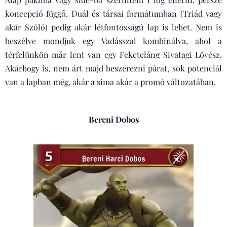
koncepció függő. Duál és társai formátumban (Triád vagy
akár Szóló) pedig akár létfontosságú lap is lehet. Nem is
beszélve mondjuk egy Vadásszal kombinálva, ahol a
térfelünkön már lent van egy Feketeláng Sivatagi Lövész.
Akárhogy is, nem árt majd beszerezni párat, sok potenciál
van a lapban még, akár a sima akár a promó változatában.
Bereni Dobos