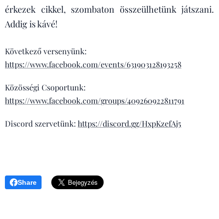
érkezek cikkel, szombaton összeülhetünk játszani.
Addig is kávé!
Következő versenyünk:
https://www.facebook.com/events/631903128193258
Közösségi Csoportunk:
https://www.facebook.com/groups/409260922811791
Discord szervetünk:
https://discord.gg/HxpKzefAj5
Share