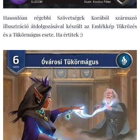
Hasonlóan régebbi Szövetségek Korából származó
illusztráció átdolgozásával készült az Emlékkép Tükrözés
és a Tükörmágus esete. Ha értitek :)