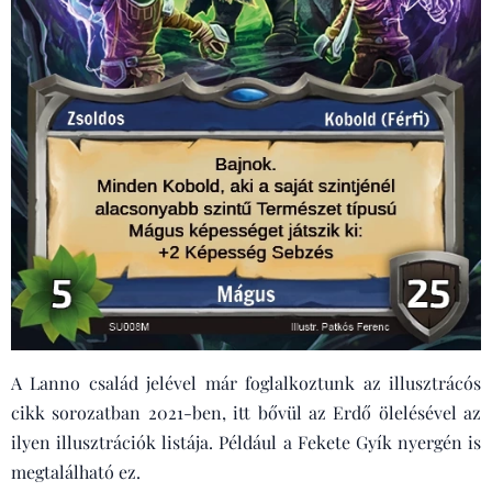
A Lanno család jelével már foglalkoztunk az illusztrácós
cikk sorozatban 2021-ben, itt bővül az Erdő ölelésével az
ilyen illusztrációk listája. Például a Fekete Gyík nyergén is
megtalálható ez.