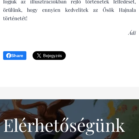
fogjuk az illusztrációkban rejlő történetek felfedését,
örülünk, hogy ennyien kedvelitek az Ősök Hajnala
történetét!
Ádi
Share
Elérhetőségünk