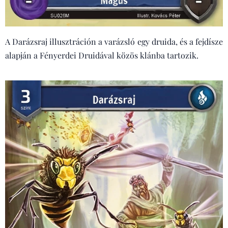
A Darázsraj illusztráción a varázsló egy druida, és a fejdísze
alapján a Fényerdei Druidával közös klánba tartozik.