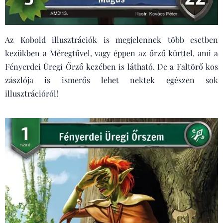
Az Kobold illusztrációk is megjelennek több esetben
kezükben a Méregtűvel, vagy éppen az őrző kürttel, ami a
Fényerdei Üregi Őrző kezében is látható. De a Faltörő kos
zászlója is ismerős lehet nektek egészen sok
illusztrációról!