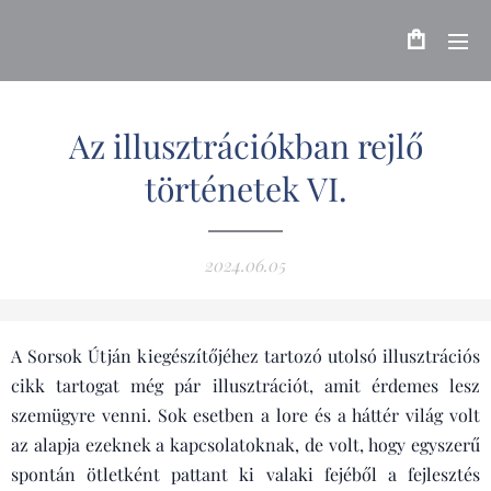
Az illusztrációkban rejlő
történetek VI.
2024.06.05
A Sorsok Útján kiegészítőjéhez tartozó utolsó illusztrációs
cikk tartogat még pár illusztrációt, amit érdemes lesz
szemügyre venni. Sok esetben a lore és a háttér világ volt
az alapja ezeknek a kapcsolatoknak, de volt, hogy egyszerű
spontán ötletként pattant ki valaki fejéből a fejlesztés