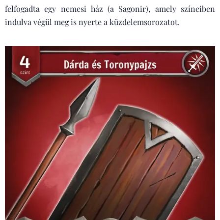
felfogadta egy nemesi ház (a Sagonir), amely színeiben
indulva végül meg is nyerte a küzdelemsorozatot.