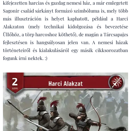
kifejezetten harcias és gazdag nemesi ház, a már emlegetett
Sagonir család sárkányt formázó szimbóluma is, mely több
más illusztráción is helyet kaphatott, például a Harci
Alakzaton (mely technikai kidolgozása és bevezetése
Üllőhöz, a törp harcoshoz köthető), de magán a Tárcsapajzs
fejlesztésen is hangsúlyosan jelen van. A nemesi házak
történeteiről és kialakulásáról egy másik cikksorozatban
fogunk írni nektek. :)