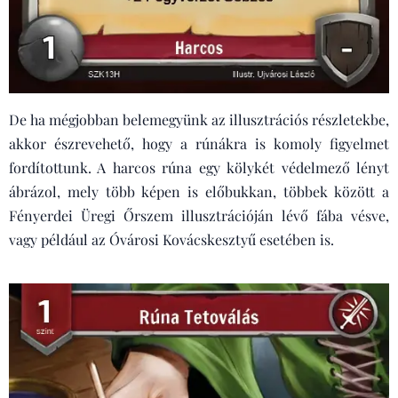
De ha mégjobban belemegyünk az illusztrációs részletekbe,
akkor észrevehető, hogy a rúnákra is komoly figyelmet
fordítottunk. A harcos rúna egy kölykét védelmező lényt
ábrázol, mely több képen is előbukkan, többek között a
Fényerdei Üregi Őrszem illusztrációján lévő fába vésve,
vagy például az Óvárosi Kovácskesztyű esetében is.