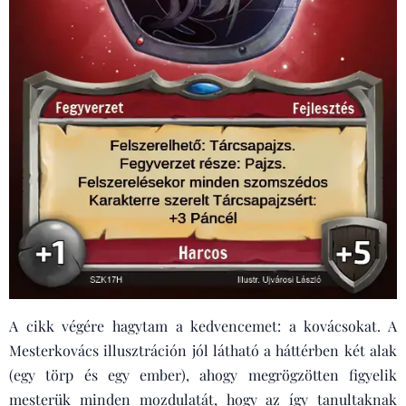
A cikk végére hagytam a kedvencemet: a kovácsokat. A
Mesterkovács illusztráción jól látható a háttérben két alak
(egy törp és egy ember), ahogy megrögzötten figyelik
mesterük minden mozdulatát, hogy az így tanultaknak