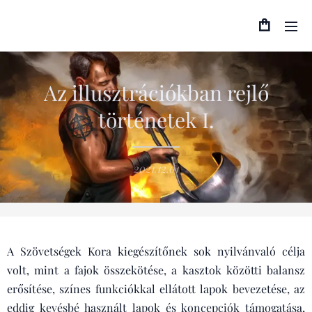
Az illusztrációkban rejlő
történetek I.
2021.12.01
A Szövetségek Kora kiegészítőnek sok nyilvánvaló célja
volt, mint a fajok összekötése, a kasztok közötti balansz
erősítése, színes funkciókkal ellátott lapok bevezetése, az
eddig kevésbé használt lapok és koncepciók támogatása,