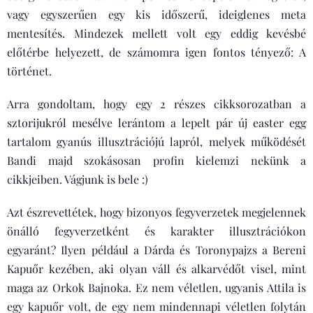
vagy egyszerűen egy kis időszerű, ideiglenes meta
mentesítés. Mindezek mellett volt egy eddig kevésbé
előtérbe helyezett, de számomra igen fontos tényező: A
történet.
Arra gondoltam, hogy egy 2 részes cikksorozatban a
sztorijukról mesélve lerántom a lepelt pár új easter egg
tartalom gyanús illusztrációjú lapról, melyek működését
Bandi majd szokásosan profin kielemzi nekünk a
cikkjeiben. Vágjunk is bele :)
Azt észrevettétek, hogy bizonyos fegyverzetek megjelennek
önálló fegyverzetként és karakter illusztrációkon
egyaránt? Ilyen például a Dárda és Toronypajzs a Bereni
Kapuőr kezében, aki olyan váll és alkarvédőt visel, mint
maga az Orkok Bajnoka. Ez nem véletlen, ugyanis Attila is
egy kapuőr volt, de egy nem mindennapi véletlen folytán