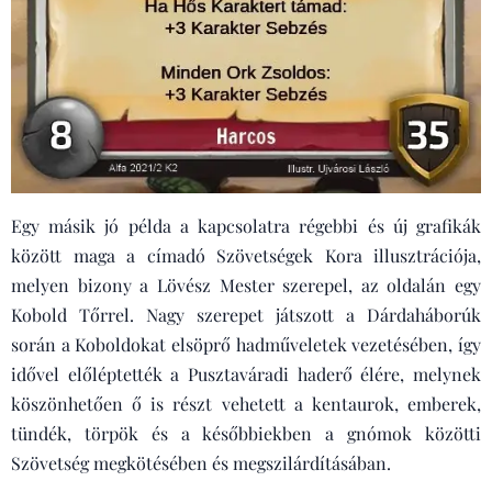
Egy másik jó példa a kapcsolatra régebbi és új grafikák
között maga a címadó Szövetségek Kora illusztrációja,
melyen bizony a Lövész Mester szerepel, az oldalán egy
Kobold Tőrrel. Nagy szerepet játszott a Dárdaháborúk
során a Koboldokat elsöprő hadműveletek vezetésében, így
idővel előléptették a Pusztaváradi haderő élére, melynek
köszönhetően ő is részt vehetett a kentaurok, emberek,
tündék, törpök és a későbbiekben a gnómok közötti
Szövetség megkötésében és megszilárdításában.