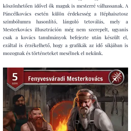
köszönhetően idővel ők maguk is mesterré válhassanak. A
Páncélkovács esetén külön érdekesség a Héphaisztosz
szimbólumra hasonlító, lángoló tetoválás, mely a
Mesterkovács illusztráción még nem szerepelt, ugyanis
csak a kovács tanulmányok befejezte után készült el,
ezáltal is érzékelhető, hogy a grafikák az idő síkjában is
mozognak és történeteket mesélnek el nekünk.