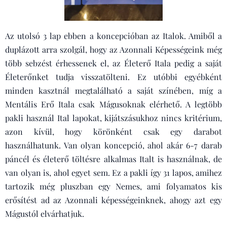
Az utolsó 3 lap ebben a koncepcióban az Italok. Amiből a
duplázott arra szolgál, hogy az Azonnali Képességeink még
több sebzést érhessenek el, az Életerő Itala pedig a saját
Életerőnket tudja visszatölteni. Ez utóbbi egyébként
minden kasztnál megtalálható a saját színében, míg a
Mentális Erő Itala csak Mágusoknak elérhető. A legtöbb
pakli használ Ital lapokat, kijátszásukhoz nincs kritérium,
azon kívül, hogy körönként csak egy darabot
használhatunk. Van olyan koncepció, ahol akár 6-7 darab
páncél és életerő töltésre alkalmas Italt is használnak, de
van olyan is, ahol egyet sem. Ez a pakli így 31 lapos, amihez
tartozik még pluszban egy Nemes, ami folyamatos kis
erősítést ad az Azonnali képességeinknek, ahogy azt egy
Mágustól elvárhatjuk.