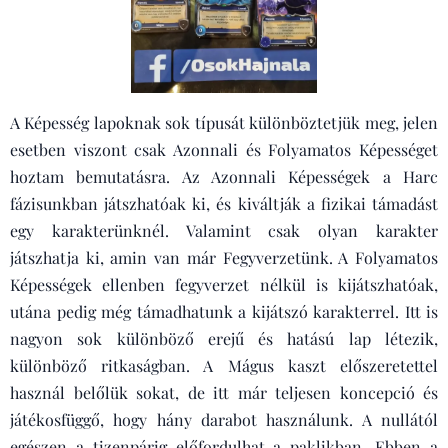
A Képesség lapoknak sok típusát különböztetjük meg, jelen
esetben viszont csak Azonnali és Folyamatos Képességet
hoztam bemutatásra. Az Azonnali Képességek a Harc
fázisunkban játszhatóak ki, és kiváltják a fizikai támadást
egy karakterünknél. Valamint csak olyan karakter
játszhatja ki, amin van már Fegyverzetünk. A Folyamatos
Képességek ellenben fegyverzet nélkül is kijátszhatóak,
utána pedig még támadhatunk a kijátszó karakterrel. Itt is
nagyon sok különböző erejű és hatású lap létezik,
különböző ritkaságban. A Mágus kaszt előszeretettel
használ belőlük sokat, de itt már teljesen koncepció és
játékosfüggő, hogy hány darabot használunk. A nullától
egészen a tizenpárig előfordulhat a paklikban. Ebben a