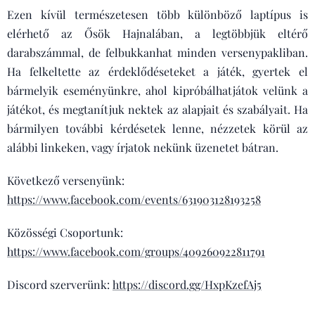
Ezen kívül természetesen több különböző laptípus is
elérhető az Ősök Hajnalában, a legtöbbjük eltérő
darabszámmal, de felbukkanhat minden versenypakliban.
Ha felkeltette az érdeklődéseteket a játék, gyertek el
bármelyik eseményünkre, ahol kipróbálhatjátok velünk a
játékot, és megtanítjuk nektek az alapjait és szabályait. Ha
bármilyen további kérdésetek lenne, nézzetek körül az
alábbi linkeken, vagy írjatok nekünk üzenetet bátran.
Következő versenyünk:
https://www.facebook.com/events/631903128193258
Közösségi Csoportunk:
https://www.facebook.com/groups/409260922811791
Discord szerverünk:
https://discord.gg/HxpKzefAj5