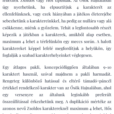
lehetnek Zsoldos vagy Hős típusúak. Az Ősök Hajnalában
úgy nyerhetünk, ha elpusztítjuk 4 karakterét az
ellenfelünknek, vagy ezek hiányában a játékos életerejébe
sebezhetünk a karaktereinkkel, ha pedig az nullára vagy alá
csökkenne, miénk a győzelem. Tehát a legfontosabb részét
képezik a játékban a karakterek, amikből alap esetben,
maximum 4 lehet a térfelünkön egy meccs során. A halott
karaktereket képpel lefelé megfordítjuk a helyükön, így
foglalják a szabad karakterhelyeinket véglegesen.
Egy átlagos pakli, koncepciófüggően általában 9-10
karaktert használ, szóval majdnem a pakli harmadát.
Rengeteg különböző hatással és eltérő támadó+páncél
értékkel rendelkező karakter van az Ősök Hajnalában, ahol
egy versenyre az általunk leginkább preferált
összeállítással érkezhetünk meg. A duplikáció mértéke az
azonos nevű Zsoldos karaktereknél maximum 4 lehet, Hős