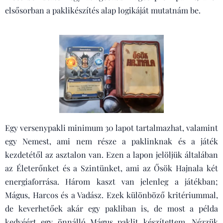
elsősorban a paklikészítés alap logikáját mutatnám be.
Egy versenypakli minimum 30 lapot tartalmazhat, valamint
egy Nemest, ami nem része a paklinknak és a játék
kezdetétől az asztalon van. Ezen a lapon jelöljük általában
az Életerőnket és a Szintünket, ami az Ősök Hajnala két
energiaforrása. Három kaszt van jelenleg a játékban;
Mágus, Harcos és a Vadász. Ezek különböző kritériummal,
de keverhetőek akár egy pakliban is, de most a példa
kedvéért egy önnálló Mágus paklit készítettem. Nézzük