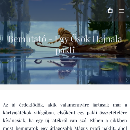
Bemutató - Egy Ősök Hajnala
pakli
2021.09.28
Az új érdeklődők, akik valamennyire jártasak már a
kártyajátékok világában, elsőként egy pakli összetételére
kíváncsiak, ha egy új játékról van szó. Ebben a cikkben
most bemutatok egy átlagosabb Mágus profi paklit, ahol