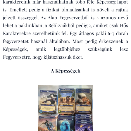
karaktereink már használhatnak több féle Képesség lapot
is. Emellett pedig a fizikai támadásaikat is növeli a rajtuk
jelzett összeggel. Az Alap Fegyverzetből is 4 azonos nevű
lehet a paklinkban, a Relikviákból pedig 2, amiket csak Hős
Karakterekre szerelhetünk fel. Egy átlagos pakli 6-7 darab
fegyverzetet használ általában. Most pedig érkezzenek a
Képességek, amik legtöbbjéhez szükségünk lesz
Fegyverzetre, hogy kijátszhassuk őket.
A Képességek