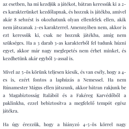
az esetben, ha mi kezdjük a játékot, bátran keressük ki a 2-
es karakterünket kezdőlapnak, és hozzuk is játékba, amivel
akár 8 sebzést is okozhatunk olyan ellenfelek ellen, akik
nem játszanak 2-es karakterrel. Amennyiben nem, akkor is
ezt keressük ki, csak ne hozzuk játékba, amíg nem
szükséges. Ha a 3 darab 3-as karakterből fel tudunk húzni
egyet, akkor már nagy meglepetés nem érhet minket, és
kezdhetünk akár egyből 3-assal is.
Mivel az 5-ös körünk teljesen kiesik, és van esély, hogy a 4-
es is, ezért fontos a laphúzás a Nemessel. Ha nem
Rúnamester Mágus ellen játszunk, akkor bátran rakjunk be
a Magabiztosság Italából és a Fakéreg Karvédőből a
paklinkba, ezzel bebiztosítva a megfelelő tempót egész
játékra.
Ha úgy érezzük, hogy a hiányzó 4-5-ös körrel nagy