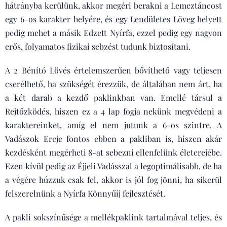
hátrányba kerülünk, akkor megéri berakni a Lemeztáncost
egy 6-os karakter helyére, és egy Lendületes Löveg helyett
pedig mehet a másik Edzett Nyírfa, ezzel pedig egy nagyon
erős, folyamatos fizikai sebzést tudunk biztosítani.
A 2 Bénító Lövés értelemszerűen bővíthető vagy teljesen
cserélhető, ha szükségét érezzük, de általában nem árt, ha
a két darab a kezdő paklinkban van. Emellé társul a
Rejtőzködés, hiszen ez a 4 lap fogja nekünk megvédeni a
karaktereinket, amíg el nem jutunk a 6-os szintre. A
Vadászok Ereje fontos ebben a pakliban is, hiszen akár
kezdésként megérheti 8-at sebezni ellenfelünk életerejébe.
Ezen kívül pedig az Éjjeli Vadásszal a legoptimálisabb, de ha
a végére húzzuk csak fel, akkor is jól fog jönni, ha sikerül
felszerelnünk a Nyírfa Könnyűíj fejlesztését.
A pakli sokszínűsége a mellékpaklink tartalmával teljes, és