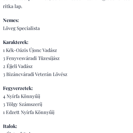
ritka lap.
Nemes:
Löveg Specialista
Karakterek:
1 Kék-Oázis Újonc Vadász
3 Fenyvesváradi Tüzesíjász
2 Éjjeli Vadász
3 Bizáncváradi Veterán Lövész
Fegyverzetek:
4 Nyírfa Könnyűíj
3 Tölgy Számszeríj
1 Edzett Nyírfa Könnyűíj
Italok: