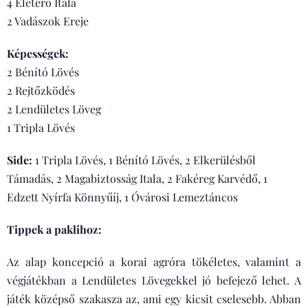
4 Életerő Itala
2 Vadászok Ereje
Képességek:
2 Bénító Lövés
2 Rejtőzködés
2 Lendületes Löveg
1 Tripla Lövés
Side:
1 Tripla Lövés, 1 Bénító Lövés, 2 Elkerülésből
Támadás, 2 Magabiztosság Itala, 2 Fakéreg Karvédő, 1
Edzett Nyírfa Könnyűíj, 1 Óvárosi Lemeztáncos
Tippek a paklihoz:
Az alap koncepció a korai agróra tökéletes, valamint a
végjátékban a Lendületes Lövegekkel jó befejező lehet. A
játék középső szakasza az, ami egy kicsit cselesebb. Abban