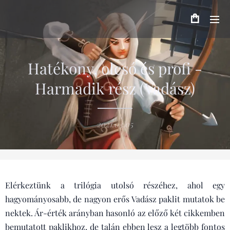
Hatékony, olcsó és profi -
Harmadik rész (Vadász)
2021.03.05
Elérkeztünk a trilógia utolsó részéhez, ahol egy
hagyományosabb, de nagyon erős Vadász paklit mutatok be
nektek. Ár-érték arányban hasonló az előző két cikkemben
bemutatott paklikhoz, de talán ebben lesz a legtöbb fontos