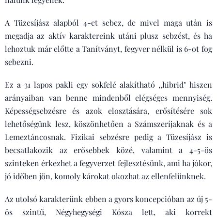
A Tüzesíjász alapból 4-et sebez, de mivel maga után is
megadja az aktív karaktereink utáni plusz sebzést, és ha
lehoztuk már előtte a Tanítványt, fegyver nélkül is 6-ot fog
sebezni.
Ez a 31 lapos pakli egy sokfelé alakítható ,,hibrid" hiszen
arányaiban van benne mindenből elégséges mennyiség.
Képességsebzésre és azok elosztására, erősítésére sok
lehetőségünk lesz, köszönhetően a Számszeríjaknak és a
Lemeztáncosnak. Fizikai sebzésre pedig a Tüzesíjász is
becsatlakozik az erősebbek közé, valamint a 4-5-ös
szinteken érkezhet a fegyverzet fejlesztésünk, ami ha jókor,
jó időben jön, komoly károkat okozhat az ellenfelünknek.
Az utolsó karakterünk ebben a gyors koncepcióban az új 5-
ös szintű, Négyhegységi Kósza lett, aki korrekt