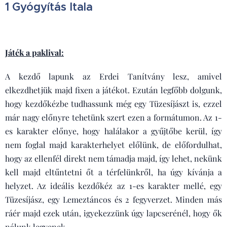
1 Gyógyítás Itala
Játék a paklival:
A kezdő lapunk az Erdei Tanítvány lesz, amivel
elkezdhetjük majd fixen a játékot. Ezután legfőbb dolgunk,
hogy kezdőkézbe tudhassunk még egy Tüzesíjászt is, ezzel
már nagy előnyre tehetünk szert ezen a formátumon. Az 1-
es karakter előnye, hogy halálakor a gyűjtőbe kerül, így
nem foglal majd karakterhelyet előlünk, de előfordulhat,
hogy az ellenfél direkt nem támadja majd, így lehet, nekünk
kell majd eltűntetni őt a térfelünkről, ha úgy kívánja a
helyzet. Az ideális kezdőkéz az 1-es karakter mellé, egy
Tüzesíjász, egy Lemeztáncos és 2 fegyverzet. Minden más
ráér majd ezek után, igyekezzünk úgy lapcserénél, hogy ők
nálunk legyenek.