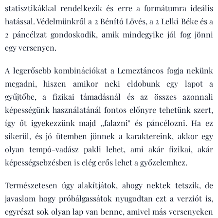
statisztikákkal rendelkezik és erre a formátumra ideális
hatással. Védelmünkről a 2 Bénító Lövés, a 2 Lelki Béke és a
2 páncélzat gondoskodik, amik mindegyike jól fog jönni
egy versenyen.
A legerősebb kombinációkat a Lemeztáncos fogja nekünk
megadni, hiszen amikor neki eldobunk egy lapot a
gyűjtőbe, a fizikai támadásnál és az összes azonnali
képességünk használatánál fontos előnyre tehetünk szert,
így őt igyekezzünk majd ,,falazni" és páncélozni. Ha ez
sikerül, és jó ütemben jönnek a karaktereink, akkor egy
olyan tempó-vadász pakli lehet, ami akár fizikai, akár
képességsebzésben is elég erős lehet a győzelemhez.
Természetesen úgy alakítjátok, ahogy nektek tetszik, de
javaslom hogy próbálgassátok nyugodtan ezt a verziót is,
egyrészt sok olyan lap van benne, amivel más versenyeken