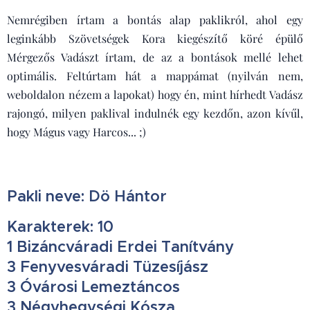
Nemrégiben írtam a bontás alap paklikról, ahol egy
leginkább Szövetségek Kora kiegészítő köré épülő
Mérgezős Vadászt írtam, de az a bontások mellé lehet
optimális. Feltúrtam hát a mappámat (nyilván nem,
weboldalon nézem a lapokat) hogy én, mint hírhedt Vadász
rajongó, milyen paklival indulnék egy kezdőn, azon kívűl,
hogy Mágus vagy Harcos... ;)
Pakli neve: Dö Hántor
Karakterek: 10
1 Bizáncváradi Erdei Tanítvány
3 Fenyvesváradi Tüzesíjász
3 Óvárosi Lemeztáncos
3 Négyhegységi Kósza