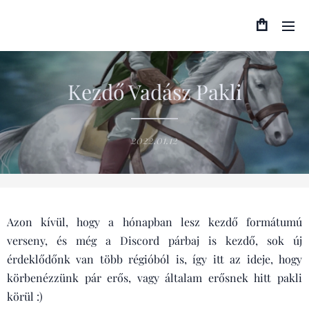
Kezdő Vadász Pakli
2022.01.12
Azon kívül, hogy a hónapban lesz kezdő formátumú
verseny, és még a Discord párbaj is kezdő, sok új
érdeklődőnk van több régióból is, így itt az ideje, hogy
körbenézzünk pár erős, vagy általam erősnek hitt pakli
körül :)