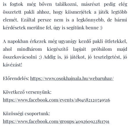
is fogtok még bőven találkozni, másrészt pedig elég
összetett pakli ahhoz, hogy kiismerjétek a játék legtöbb
elemét. Ezáltal persze nem is a legkönnyebb, de bármi
kérdésetek merülne fel, úgy is segítünk benne :)
A napokban érkezek még ugyanígy kezdő pakli ötletekkel,
ahol mindhárom kiegészítő lapjait próbálom majd
összekovácsolni ;) Addig is, jó játékot, jó tesztelgetést, jó
kávézást!
Előrendelés:
https://www.osokhajnala.hu/webaruhaz/
Következő versenyünk:
https://www.facebook.com/events/1894582120749516
Közösségi csoportunk:
https://www.facebook.com/groups/409260922811791