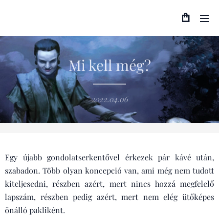
Mi kell még?
2022.04.06
Egy újabb gondolatserkentővel érkezek pár kávé után,
szabadon. Több olyan koncepció van, ami még nem tudott
kiteljesedni, részben azért, mert nincs hozzá megfelelő
lapszám, részben pedig azért, mert nem elég ütőképes
önálló pakliként.