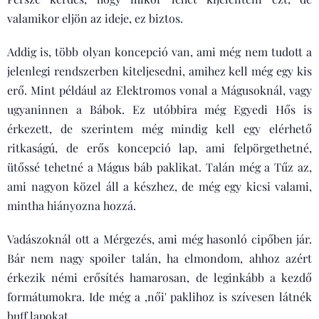
valamikor eljön az ideje, ez biztos.
Addig is, több olyan koncepció van, ami még nem tudott a
jelenlegi rendszerben kiteljesedni, amihez kell még egy kis
erő. Mint például az Elektromos vonal a Mágusoknál, vagy
ugyaninnen a Bábok. Ez utóbbira még Egyedi Hős is
érkezett, de szerintem még mindig kell egy elérhető
ritkaságú, de erős koncepció lap, ami felpörgethetné,
ütőssé tehetné a Mágus báb paklikat. Talán még a Tűz az,
ami nagyon közel áll a készhez, de még egy kicsi valami,
mintha hiányozna hozzá.
Vadászoknál ott a Mérgezés, ami még hasonló cipőben jár.
Bár nem nagy spoiler talán, ha elmondom, ahhoz azért
érkezik némi erősítés hamarosan, de leginkább a kezdő
formátumokra. Ide még a ,női' paklihoz is szívesen látnék
buff lapokat.