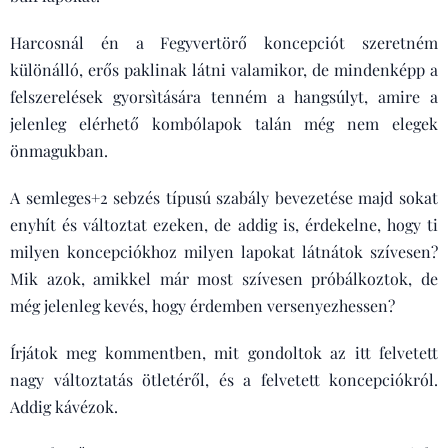
Harcosnál én a Fegyvertörő koncepciót szeretném
különálló, erős paklinak látni valamikor, de mindenképp a
felszerelések gyorsìtására tenném a hangsúlyt, amire a
jelenleg elérhető kombólapok talán még nem elegek
önmagukban.
A semleges+2 sebzés típusú szabály bevezetése majd sokat
enyhít és változtat ezeken, de addig is, érdekelne, hogy ti
milyen koncepciókhoz milyen lapokat látnátok szívesen?
Mik azok, amikkel már most szívesen próbálkoztok, de
még jelenleg kevés, hogy érdemben versenyezhessen?
Írjátok meg kommentben, mit gondoltok az itt felvetett
nagy változtatás ötletéről, és a felvetett koncepciókról.
Addig kávézok.