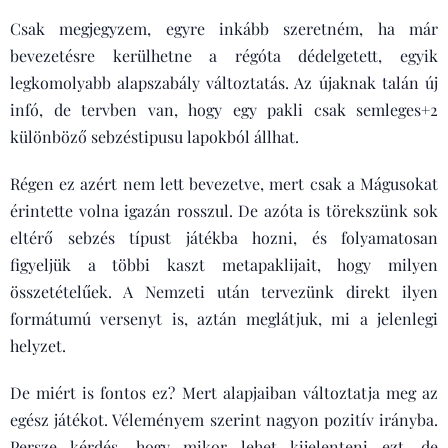
Csak megjegyzem, egyre inkább szeretném, ha már
bevezetésre kerülhetne a régóta dédelgetett, egyik
legkomolyabb alapszabály változtatás. Az újaknak talán új
infó, de tervben van, hogy egy pakli csak semleges+2
különböző sebzéstipusu lapokból állhat.
Régen ez azért nem lett bevezetve, mert csak a Mágusokat
érintette volna igazán rosszul. De azóta is törekszünk sok
eltérő sebzés típust játékba hozni, és folyamatosan
figyeljük a többi kaszt metapaklijait, hogy milyen
összetételűek. A Nemzeti után tervezünk direkt ilyen
formátumú versenyt is, aztán meglátjuk, mi a jelenlegi
helyzet.
De miért is fontos ez? Mert alapjaiban változtatja meg az
egész játékot. Véleményem szerint nagyon pozitív irányba.
Persze kérdés, hogy mikor lehet kijelenteni ezt, de