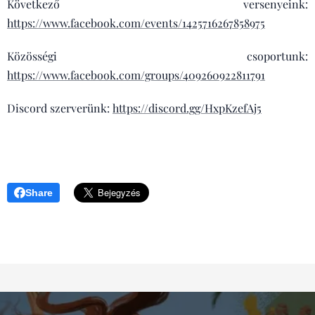
Következő versenyeink:
https://www.facebook.com/events/1425716267858975
Közösségi csoportunk:
https://www.facebook.com/groups/409260922811791
Discord szerverünk:
https://discord.gg/HxpKzefAj5
Share