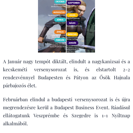
A Január nagy tempót diktált, elindult a nagykanizsai és a
kecskeméti versenysorozat is, és elstartolt 2-2
rendezvénnyel Budapesten és Pátyon az Ősök Hajnala
párbajozós élet.
Februárban elindul a budapesti versenysorozat is és újra
megrendezésre kerül a Budapest Business Event. Ráadásul
ellátogatunk Veszprémbe és Szegedre is 1-1 Nyíltnap
alkalmából.