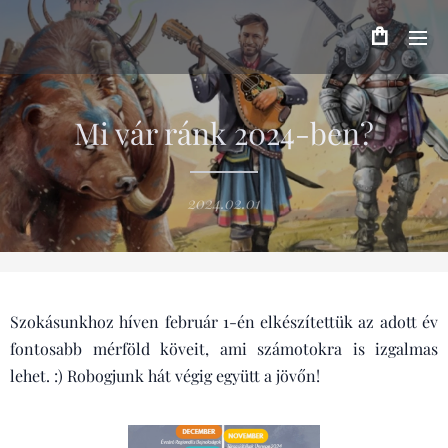
Mi vár ránk 2024-ben?
2024.02.01
Szokásunkhoz híven február 1-én elkészítettük az adott év
fontosabb mérföld köveit, ami számotokra is izgalmas
lehet. :) Robogjunk hát végig együtt a jövőn!