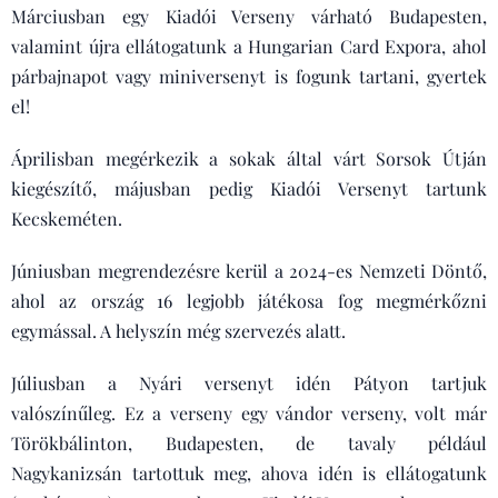
Márciusban egy Kiadói Verseny várható Budapesten,
valamint újra ellátogatunk a Hungarian Card Expora, ahol
párbajnapot vagy miniversenyt is fogunk tartani, gyertek
el!
Áprilisban megérkezik a sokak által várt Sorsok Útján
kiegészítő, májusban pedig Kiadói Versenyt tartunk
Kecskeméten.
Júniusban megrendezésre kerül a 2024-es Nemzeti Döntő,
ahol az ország 16 legjobb játékosa fog megmérkőzni
egymással. A helyszín még szervezés alatt.
Júliusban a Nyári versenyt idén Pátyon tartjuk
valószínűleg. Ez a verseny egy vándor verseny, volt már
Törökbálinton, Budapesten, de tavaly például
Nagykanizsán tartottuk meg, ahova idén is ellátogatunk