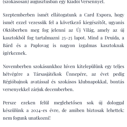
(szokásosan) augusztusban egy Kiadói Versennyel.
Szeptemberben ismét ellátogatunk a Card Expora, hogy
ismét ezzel vezessük fel a következő kiegészítőt, ugyanis
Októberben meg fog jelenni az Új Világ, amely az új
kasztokból fog tartalmazni 25-25 lapot. Mind a Druida, a
Bárd és a Paplovag is nagyon izgalmas kasztoknak
ígérkeznek.
Novemberben szokásunkhoz híven kitelepülünk egy teljes
hétvégére a Társasjátékok Ünnepére, az évet pedig
Régióbajnok avatással és szokásos klubnapokkal, bontás
versenyekkel zárjuk decemberben.
Persze ezeken felül meglehetősen sok új dologgal
készülünk a 2024-es évre, de amiben biztosak lehettek:
nem fogunk unatkozni!