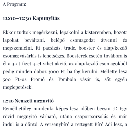
A Program:
12:00–12:30 Kapunyitás
Ekkor tudtok megérkezni, lepakolni a kisteremben, hozott
lapokat beváltani, belépő csomagodat átvenni és
megszemlélni. Itt pacsizás, trade, booster és alap/kezdő
csomag vásárlás is lehetséges. Boosterek esetén továbbra is
él a 3-at fizet 4-et vihet akció, az alap/kezdő csomagokból
pedig minden doboz 3000 Ft-ba fog kerülni. Mellette lesz
500 Ft-os Promó és Tombola vásár is, sőt egyéb
meglepetések!
12:30 Nemzeti megnyitó
Remélhetőleg mindenki képes lesz időben beesni :D Egy
rövid megnyitó várható, utána csoportsorsolás és már
indul is a döntő! A versenybíró a rettegett Bíró Ádi lesz, a