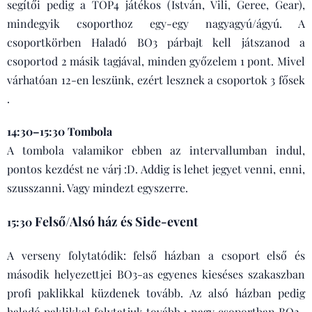
segítői pedig a TOP4 játékos (István, Vili, Geree, Gear),
mindegyik csoporthoz egy-egy nagyagyú/ágyú. A
csoportkörben Haladó BO3 párbajt kell játszanod a
csoportod 2 másik tagjával, minden győzelem 1 pont. Mivel
várhatóan 12-en leszünk, ezért lesznek a csoportok 3 fősek
.
14:30–15:30
Tombola
A tombola valamikor ebben az intervallumban indul,
pontos kezdést ne várj :D. Addig is lehet jegyet venni, enni,
szusszanni. Vagy mindezt egyszerre.
Felső/Alsó ház és
Side-event
15:30
A verseny folytatódik: felső házban a csoport első és
második helyezettjei BO3-as egyenes kieséses szakaszban
profi paklikkal küzdenek tovább. Az alsó házban pedig
haladó paklikkal folytatjuk tovább 1 nagy csoportban BO2-