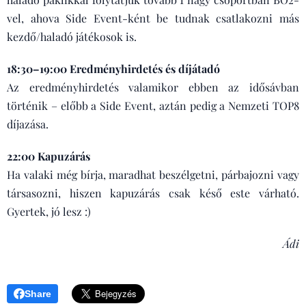
vel, ahova Side Event-ként be tudnak csatlakozni más
kezdő/haladó játékosok is.
18:30–19:00 Eredményhirdetés és díjátadó
Az eredményhirdetés valamikor ebben az idősávban
történik – előbb a Side Event, aztán pedig a Nemzeti TOP8
díjazása.
22:00 Kapuzárás
Ha valaki még bírja, maradhat beszélgetni, párbajozni vagy
társasozni, hiszen kapuzárás csak késő este várható.
Gyertek, jó lesz :)
Ádi
Share