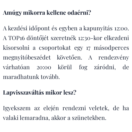
Amúgy mikorra kellene odaérni?
A kezdési időpont és egyben a kapunyitás 12:00.
A TOP16 döntőjét szeretnék 12:30-kor elkezdeni
kisorsolni a csoportokat egy 17 másodperces
megnyitóbeszédet követően. A rendezvény
várhatóan 20:00 körül fog záródni, de
maradhatunk tovább.
Lapvisszaváltás mikor lesz?
Igyekszem az elején rendezni veletek, de ha
valaki lemaradna, akkor a szünetekben.