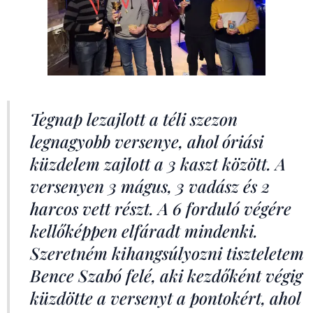
Tegnap lezajlott a téli szezon
legnagyobb versenye, ahol óriási
küzdelem zajlott a 3 kaszt között. A
versenyen 3 mágus, 3 vadász és 2
harcos vett részt. A 6 forduló végére
kellőképpen elfáradt mindenki.
Szeretném kihangsúlyozni tiszteletem
Bence Szabó felé, aki kezdőként végig
küzdötte a versenyt a pontokért, ahol