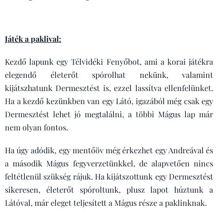
Játék a paklival:
Kezdő lapunk egy Télvidéki Fenyőbot, ami a korai játékra
elegendő életerőt spórolhat nekünk, valamint
kijátszhatunk Dermesztést is, ezzel lassítva ellenfelünket.
Ha a kezdő kezünkben van egy Látó, igazából még csak egy
Dermesztést lehet jó megtalálni, a többi Mágus lap már
nem olyan fontos.
Ha úgy adódik, egy mentőöv még érkezhet egy Andreával és
a második Mágus fegyverzetünkkel, de alapvetően nincs
feltétlenül szükség rájuk. Ha kijátszottunk egy Dermesztést
sikeresen, életerőt spóroltunk, plusz lapot húztunk a
Látóval, már eleget teljesített a Mágus része a paklinknak.