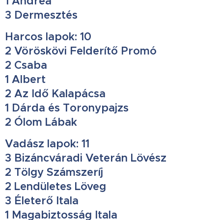
1 Andrea
3 Dermesztés
Harcos lapok: 10
2 Vöröskövi Felderítő Promó
2 Csaba
1 Albert
2 Az Idő Kalapácsa
1 Dárda és Toronypajzs
2 Ólom Lábak
Vadász lapok: 11
3 Bizáncváradi Veterán Lövész
2 Tölgy Számszeríj
2 Lendületes Löveg
3 Életerő Itala
1 Magabiztosság Itala