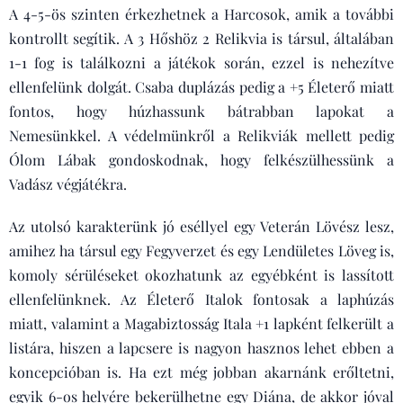
A 4-5-ös szinten érkezhetnek a Harcosok, amik a további
kontrollt segítik. A 3 Hőshöz 2 Relikvia is társul, általában
1-1 fog is találkozni a játékok során, ezzel is nehezítve
ellenfelünk dolgát. Csaba duplázás pedig a +5 Életerő miatt
fontos, hogy húzhassunk bátrabban lapokat a
Nemesünkkel. A védelmünkről a Relikviák mellett pedig
Ólom Lábak gondoskodnak, hogy felkészülhessünk a
Vadász végjátékra.
Az utolsó karakterünk jó eséllyel egy Veterán Lövész lesz,
amihez ha társul egy Fegyverzet és egy Lendületes Löveg is,
komoly sérüléseket okozhatunk az egyébként is lassított
ellenfelünknek. Az Életerő Italok fontosak a laphúzás
miatt, valamint a Magabiztosság Itala +1 lapként felkerült a
listára, hiszen a lapcsere is nagyon hasznos lehet ebben a
koncepcióban is. Ha ezt még jobban akarnánk erőltetni,
egyik 6-os helyére bekerülhetne egy Diána, de akkor jóval