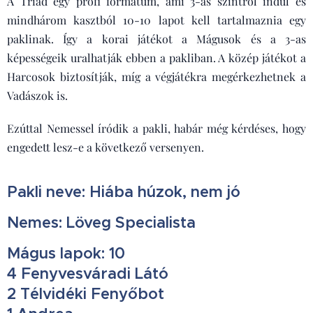
A Triád egy profi formátum, ami 3-as szintről indul és
mindhárom kasztból 10-10 lapot kell tartalmaznia egy
paklinak. Így a korai játékot a Mágusok és a 3-as
képességeik uralhatják ebben a pakliban. A közép játékot a
Harcosok biztosítják, míg a végjátékra megérkezhetnek a
Vadászok is.
Ezúttal Nemessel íródik a pakli, habár még kérdéses, hogy
engedett lesz-e a következő versenyen.
Pakli neve: Hiába húzok, nem jó
Nemes: Löveg Specialista
Mágus lapok: 10
4 Fenyvesváradi Látó
2 Télvidéki Fenyőbot