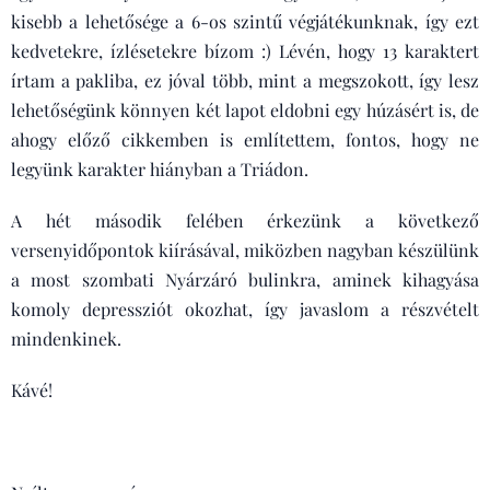
kisebb a lehetősége a 6-os szintű végjátékunknak, így ezt
kedvetekre, ízlésetekre bízom :) Lévén, hogy 13 karaktert
írtam a pakliba, ez jóval több, mint a megszokott, így lesz
lehetőségünk könnyen két lapot eldobni egy húzásért is, de
ahogy előző cikkemben is említettem, fontos, hogy ne
legyünk karakter hiányban a Triádon.
A hét második felében érkezünk a következő
versenyidőpontok kiírásával, miközben nagyban készülünk
a most szombati Nyárzáró bulinkra, aminek kihagyása
komoly depressziót okozhat, így javaslom a részvételt
mindenkinek.
Kávé!