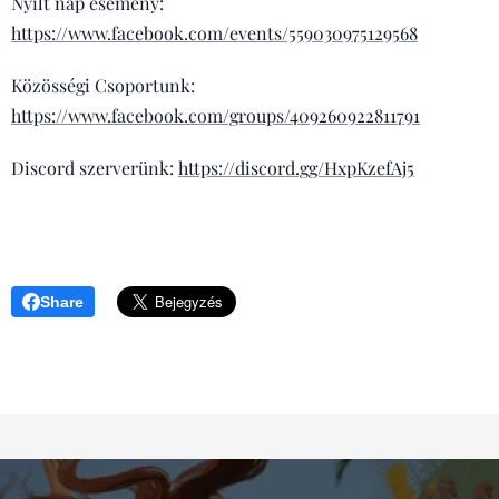
Nyílt nap esemény:
https://www.facebook.com/events/559030975129568
Közösségi Csoportunk:
https://www.facebook.com/groups/409260922811791
Discord szerverünk:
https://discord.gg/HxpKzefAj5
Share