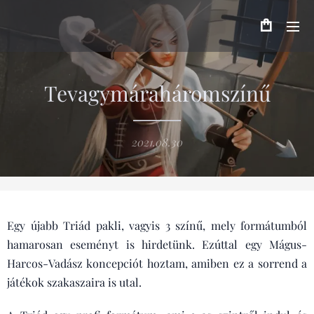
Tevagymáraháromszínű
2021.08.30
Egy újabb Triád pakli, vagyis 3 színű, mely formátumból
hamarosan eseményt is hirdetünk. Ezúttal egy Mágus-
Harcos-Vadász koncepciót hoztam, amiben ez a sorrend a
játékok szakaszaira is utal.