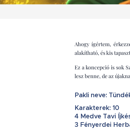
Ahogy ígértem, érkezz
alakítható, és kis tapas
Ez a koncepció is sok S
lesz benne, de az újakn
Pakli neve: Tündé
Karakterek: 10
4 Medve Tavi Íjké
3 Fényerdei Herba