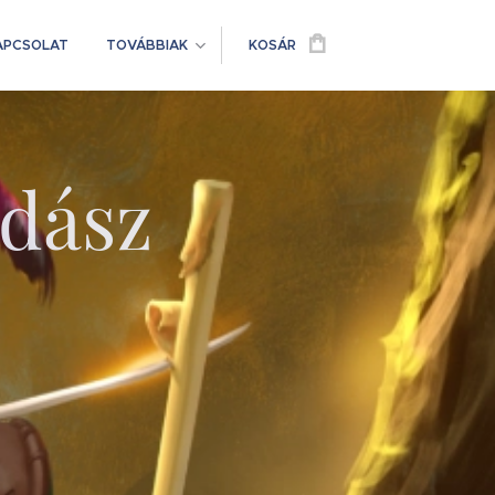
APCSOLAT
TOVÁBBIAK
KOSÁR
adász