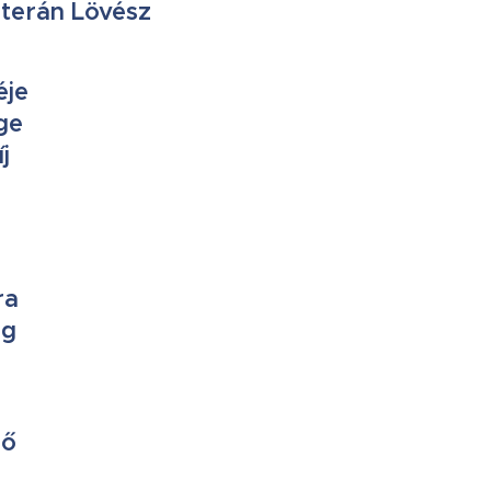
eterán Lövész
éje
ge
j
ra
eg
dő