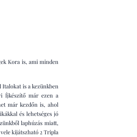
gek Kora is, ami minden
 Italokat is a kezünkben
vi Íjkészítő már ezen a
et már kezdőn is, ahol
ikákkal és lehetséges jó
ezünkből laphúzás miatt,
ele kijátszható 2 Tripla