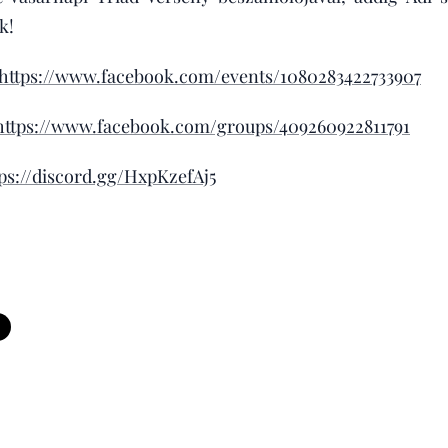
k!
https://www.facebook.com/events/1080283422733907
https://www.facebook.com/groups/409260922811791
ps://discord.gg/HxpKzefAj5