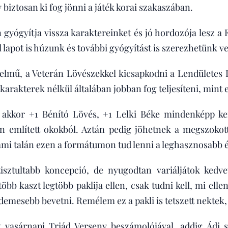
 biztosan ki fog jönni a játék korai szakaszában.
 gyógyítja vissza karaktereinket és jó hordozója lesz a
 lapot is húzunk és további gyógyítást is szerezhetünk ve
elmű, a Veterán Lövészekkel kicsapkodni a Lendületes 
karakterek nélkül általában jobban fog teljesíteni, mint 
 akkor +1 Bénító Lövés, +1 Lelki Béke mindenképp ker
jén említett okokból. Aztán pedig jöhetnek a megszokot
mi talán ezen a formátumon tud lenni a leghasznosabb é
isztultabb koncepció, de nyugodtan variáljátok kedv
gtöbb kaszt legtöbb paklija ellen, csak tudni kell, mi ell
demesebb bevetni. Remélem ez a pakli is tetszett nektek,
vasárnapi Triád Verseny beszámolójával, addig Ádi s