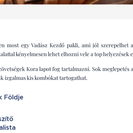
en most egy Vadász Kezdő pakli, ami jól szerepelhet 
ztalattal kényelmesen lehet elhozni vele a top helyezések e
zövetségek Kora lapot fog tartalmazni. Sok meglepetés
ak izgalmas kis kombókat tartogathat.
k Földje
szítő
lista