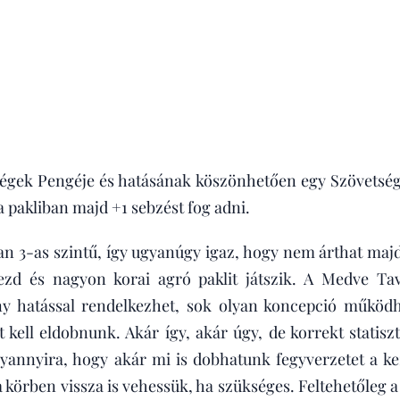
égek Pengéje és hatásának köszönhetően egy Szövetsé
 pakliban majd +1 sebzést fog adni.
 3-as szintű, így ugyanúgy igaz, hogy nem árthat majd
kezd és nagyon korai agró paklit játszik. A Medve Ta
y hatással rendelkezhet, sok olyan koncepció működh
t kell eldobnunk. Akár így, akár úgy, de korrekt statiszt
lyannyira, hogy akár mi is dobhatunk fegyverzetet a k
körben vissza is vehessük, ha szükséges. Feltehetőleg a v