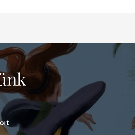
günk
ort