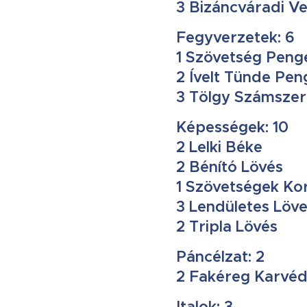
3 Bizáncváradi V
Fegyverzetek: 6
1 Szövetség Peng
2 Ívelt Tünde Pen
3 Tölgy Számszerí
Képességek: 10
2 Lelki Béke
2 Bénító Lövés
1 Szövetségek Ko
3 Lendületes Löv
2 Tripla Lövés
Páncélzat: 2
2 Fakéreg Karvé
Italok: 3