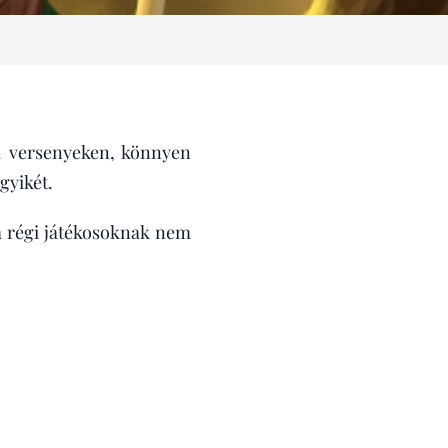
a versenyeken, könnyen
gyikét.
 a régi játékosoknak nem