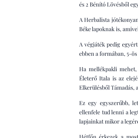
és 2 Bénító Lövésből egy
A Herbalista jótékonyan
Béke lapoknak is, amivel
A végjáték pedig egyért
ebben a formában, 5-ös 
Ha mellékpakli mehet,
Életerő Itala is az ele
Elkerülésből Támadás, a
Ez egy egyszerűbb, let
ellenfele tud lenni a le
lapjainkat mikor a legér
Hétfőn érkezek a most 