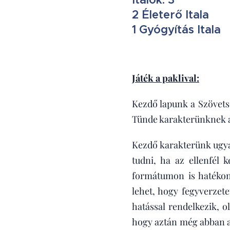
2 Életerő Itala
1 Gyógyítás Itala
Játék a paklival:
Kezdő lapunk a Szövets
Tünde karakterünknek a
Kezdő karakterünk ugyan
tudni, ha az ellenfél 
formátumon is hatékon
lehet, hogy fegyverzete
hatással rendelkezik, o
hogy aztán még abban a 