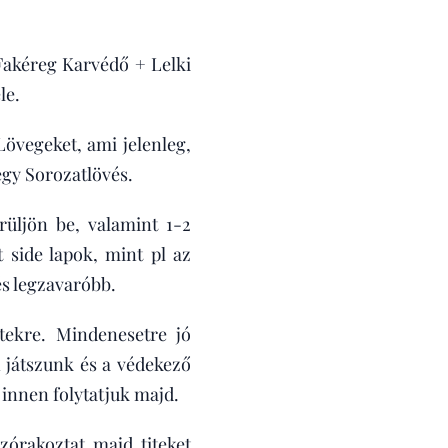
 Fakéreg Karvédő + Lelki
le.
Lövegeket, ami jelenleg,
egy Sorozatlövés.
üljön be, valamint 1-2
t side lapok, mint pl az
s legzavaróbb.
etekre. Mindenesetre jó
en játszunk és a védekező
 innen folytatjuk majd.
zórakoztat majd titeket