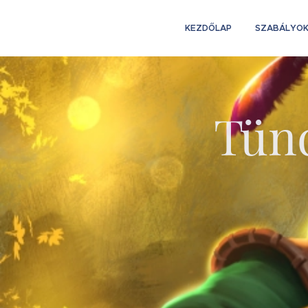
KEZDŐLAP
SZABÁLYO
Tünd