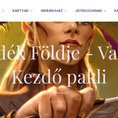
K
KÁRTYÁK
WEBÁRUHÁZ
JÁTÉKOSOKNAK
K
ék Földje - V
Kezdő pakli
2022.02.25