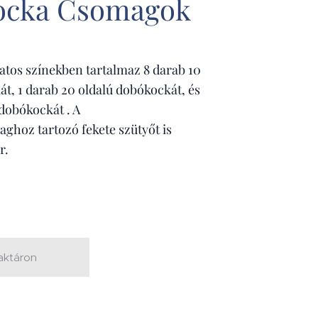
ocka Csomagok
atos színekben tartalmaz 8 darab 10
t, 1 darab 20 oldalú dobókockát, és
 dobókockát . A
hoz tartozó fekete szütyőt is
r.
aktáron