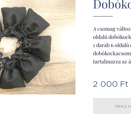
Dobók
A csomag változ
oldalú dobókocká
1 darab 6 oldalú
dobókockacsomag
tartalmazza az á
2 000
Ft
Nincs r