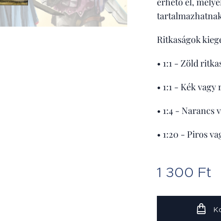
érhető el, mely
tartalmazhatnak 
Ritkaságok kieg
• 1:1 - Zöld ritk
• 1:1 - Kék vagy 
• 1:4 - Narancs 
• 1:20 - Piros v
1 300
Ft
K