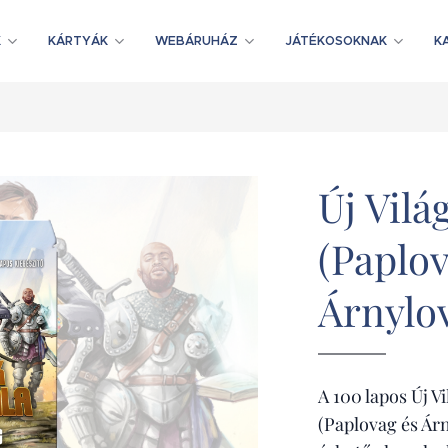
K
KÁRTYÁK
WEBÁRUHÁZ
JÁTÉKOSOKNAK
K
Új Vilá
(Paplov
Árnylo
A 100 lapos Új V
(Paplovag és Ár