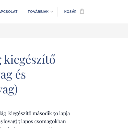
APCSOLAT
TOVÁBBIAK
KOSÁR
g kiegészítő
ag és
vag)
ilág kiegészítő második 50 lapja
nylovag) 7 lapos csomagokban