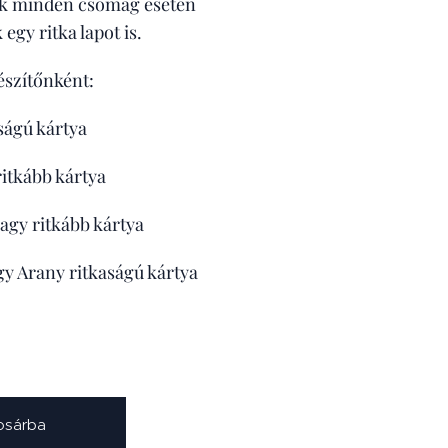
ek minden csomag esetén
egy ritka lapot is.
észítőnként:
aságú kártya
ritkább kártya
vagy ritkább kártya
agy Arany ritkaságú kártya
osárba